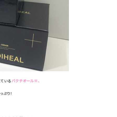
れている
バクチオール※、
っぷり！