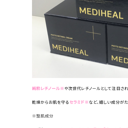
純粋レチノール※
や
次世代レチノールとして注目さ
乾燥からお肌を守る
セラミド※
など、嬉しい成分がた
※整肌成分