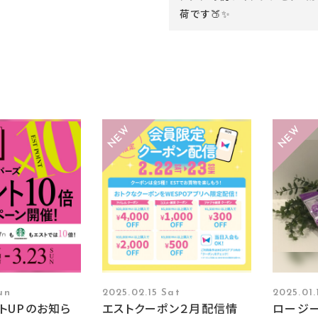
荷です🍑✨
un
2025.02.15 Sat
2025.01.
トUPのお知ら
エストクーポン２月配信情
ロージ