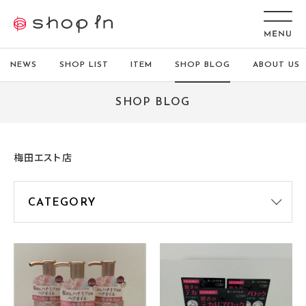
NEWS
SHOP LIST
ITEM
SHOP BLOG
ABOUT US
SHOP BLOG
梅田エスト店