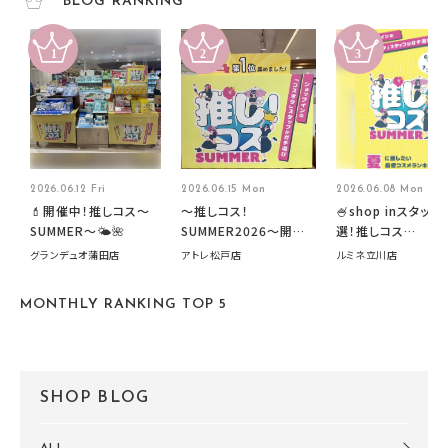
BLOG RANKING
2026.06.12 Fri
2026.06.15 Mon
2026.06.08 Mon
💄開催中！推しコス〜
～推しコス！
🍧shop inスタッフ
SUMMER〜🌤️🌺
SUMMER2026～開催
選！推しコス
中です！
summer2026開
グランデュオ蒲田店
アトレ松戸店
ルミネ立川店
す🍧
MONTHLY RANKING TOP 5
SHOP BLOG